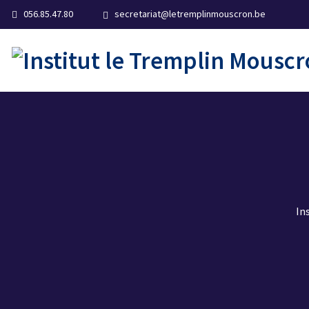
056.85.47.80
secretariat@letremplinmouscron.be
In