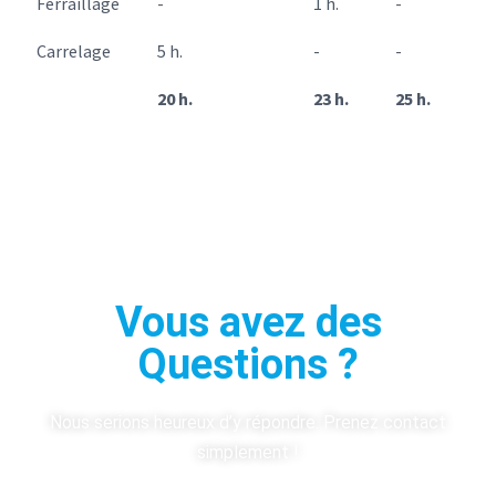
Ferraillage
-
1 h.
-
Carrelage
5 h.
-
-
20 h.
23 h.
25 h.
Vous avez des
Questions ?
Nous serions heureux d’y répondre. Prenez contact
simplement !