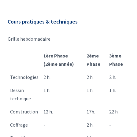
Cours pratiques & techniques
Grille hebdomadaire
1ère Phase
2ème
3ème
(2ème année)
Phase
Phase​
Technologies
2 h.
2 h.
2 h.
Dessin
1 h.
1 h.
1 h.
technique
Construction
12 h.
17h.
22 h.
Coffrage
-
2 h.
-