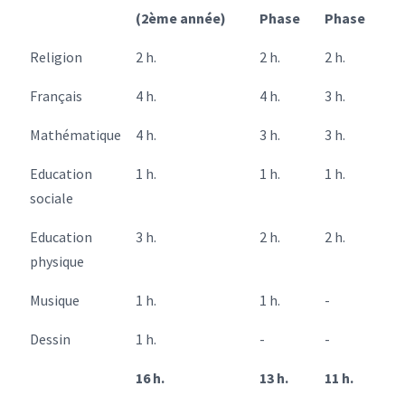
(2ème année)
Phase
Phase
Religion
2 h.
2 h.
2 h.
Français
4 h.
4 h.
3 h.
Mathématique
4 h.
3 h.
3 h.
Education
1 h.
1 h.
1 h.
sociale
Education
3 h.
2 h.
2 h.
physique
Musique
1 h.
1 h.
-
Dessin
1 h.
-
-
16 h.
13 h.
11 h.