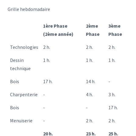
Grille hebdomadaire
1ère Phase
2ème
3ème
(2ème année)
Phase
Phase
Technologies
2 h.
2 h.
2 h.
Dessin
1 h.
1 h.
1 h.
technique
Bois
17 h.
14 h.
-
Charpenterie
-
4 h.
3 h.
Bois
-
-
17 h.
Menuiserie
-
2 h.
2 h.
20 h.
23 h.
25 h.