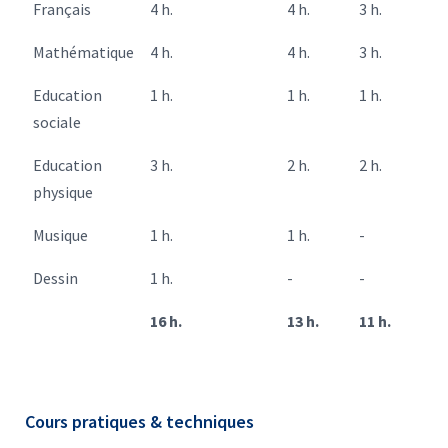
Français
4 h.
4 h.
3 h.
Mathématique
4 h.
4 h.
3 h.
Education
1 h.
1 h.
1 h.
sociale
Education
3 h.
2 h.
2 h.
physique
Musique
1 h.
1 h.
-
Dessin
1 h.
-
-
16 h.
13 h.
11 h.
Cours pratiques & techniques