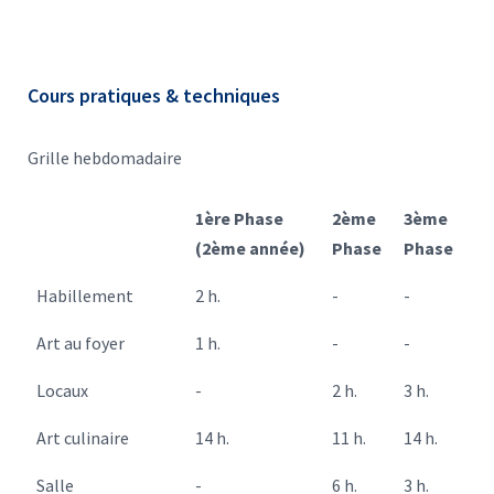
Cours pratiques & techniques
Grille hebdomadaire
1ère Phase
2ème
3ème
(2ème année)
Phase
Phase
Habillement
2 h.
-
-
Art au foyer
1 h.
-
-
Locaux
-
2 h.
3 h.
Art culinaire
14 h.
11 h.
14 h.
Salle
-
6 h.
3 h.