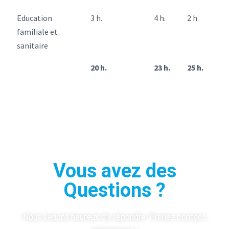
Education
3 h.
4 h.
2 h.
familiale et
sanitaire
20 h.
23 h.
25 h.
Vous avez des
Questions ?
Nous serions heureux d’y répondre. Prenez contact