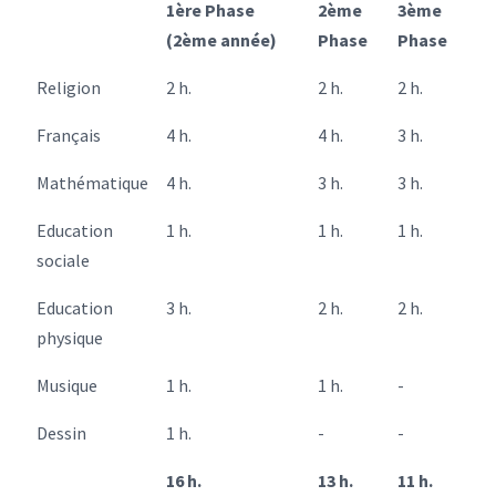
1ère Phase
2ème
3ème
(2ème année)
Phase
Phase
Religion
2 h.
2 h.
2 h.
Français
4 h.
4 h.
3 h.
Mathématique
4 h.
3 h.
3 h.
Education
1 h.
1 h.
1 h.
sociale
Education
3 h.
2 h.
2 h.
physique
Musique
1 h.
1 h.
-
Dessin
1 h.
-
-
16 h.
13 h.
11 h.