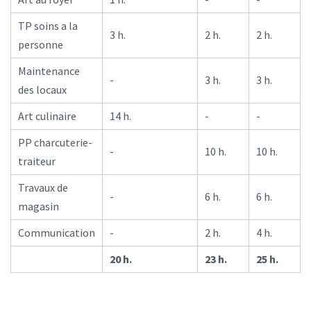
TP soins a la
3 h.
2 h.
2 h.
personne
Maintenance
-
3 h.
3 h.
des locaux
Art culinaire
14 h.
-
-
PP charcuterie-
-
10 h.
10 h.
traiteur
Travaux de
-
6 h.
6 h.
magasin
Communication
-
2 h.
4 h.
20 h.
23 h.
25 h.