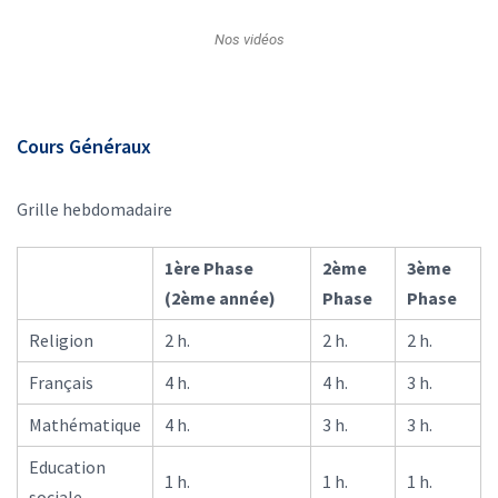
Nos vidéos
Cours Généraux
Grille hebdomadaire
1ère Phase
2ème
3ème
(2ème année)
Phase
Phase
Religion
2 h.
2 h.
2 h.
Français
4 h.
4 h.
3 h.
Mathématique
4 h.
3 h.
3 h.
Education
1 h.
1 h.
1 h.
sociale