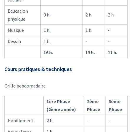
Education
3 h.
2 h.
2 h.
physique
Musique
1 h.
1 h.
-
Dessin
1 h.
-
-
16 h.
13 h.
11 h.
Cours pratiques & techniques
Grille hebdomadaire
1ère Phase
2ème
3ème
(2ème année)
Phase
Phase
Habillement
2 h.
-
-
Art au foyer
1 h.
-
-