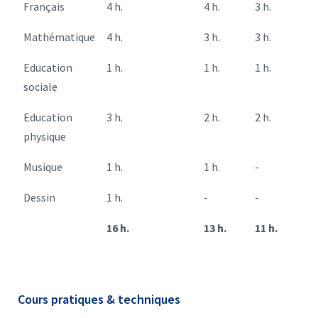
Français
4 h.
4 h.
3 h.
Mathématique
4 h.
3 h.
3 h.
Education
1 h.
1 h.
1 h.
sociale
Education
3 h.
2 h.
2 h.
physique
Musique
1 h.
1 h.
-
Dessin
1 h.
-
-
16 h.
13 h.
11 h.
Cours pratiques & techniques