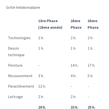
Grille hebdomadaire
1ère Phase
2ème
3ème
(2ème année)
Phase
Phase
Technologies
2 h.
2 h.
2 h.
Dessin
1 h.
1 h.
1 h.
technique
Peinture
-
14 h.
17 h.
Recouvrement
3 h.
4 h.
5 h.
Parachèvement
12 h.
-
-
Lettrage
2 h.
2 h.
-
20 h.
23 h.
25 h.