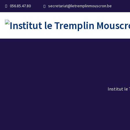
056.85.47.80
secretariat@letremplinmouscron.be
Institut l